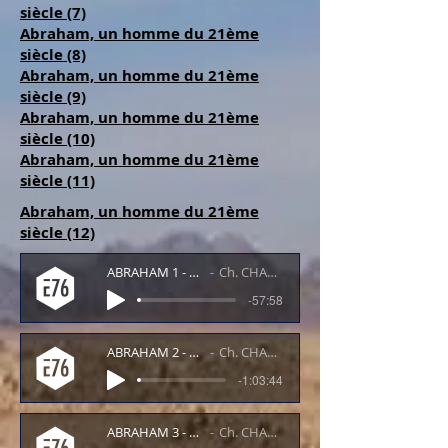
siècle (7)
Abraham, un homme du 21ème
siècle (8)
Abraham, un homme du 21ème
siècle (9)
Abraham, un homme du 21ème
siècle (10)
Abraham, un homme du 21ème
siècle (11)
Abraham, un homme du 21ème
siècle (12)
ABRAHAM 1 - E.B. 281114
Ch. CHASTAGNER
-57:58
ABRAHAM 2 - E.B. 051214
Ch. CHASTAGNER
-1:03:44
ABRAHAM 3 - E.B. 121214
Ch. CHASTAGNER