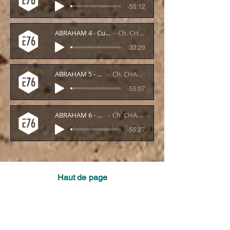
-55:12
ABRAHAM 4 - Culte du 12/12/14
Ch. CHASTAGNER
-33:29
ABRAHAM 5 - E.B. 191214
Ch. CHASTAGNER
-55:07
ABRAHAM 6 - E.B. 020115
Ch. CHASTAGNER
-55:27
Haut de page