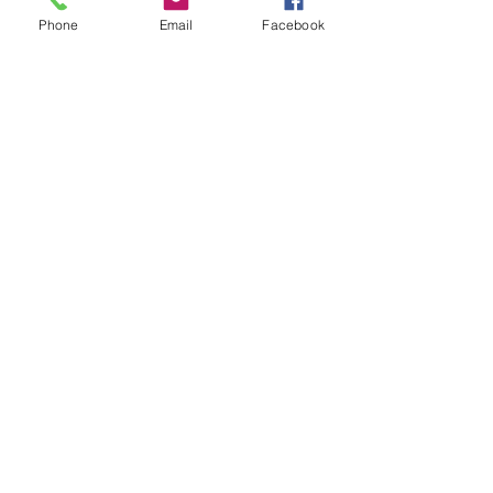
aux départements
76
et
Phone
Email
Facebook
limitrophes
(27-14-60-80)
Inscrivez-vous pour recevoir la
Bible
Inscrivez-vous maintenant