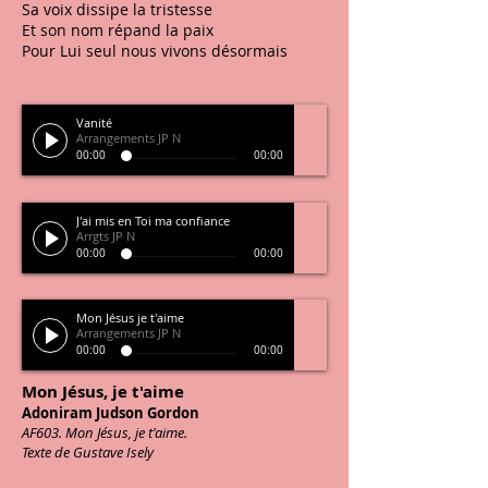
Sa voix dissipe la tristesse
Et son nom répand la paix
Pour Lui seul nous vivons désormais
Vanité
Arrangements JP N
00:00
00:00
J'ai mis en Toi ma confiance
Arrgts JP N
00:00
00:00
Mon Jésus je t'aime
Arrangements JP N
00:00
00:00
Mon Jésus, je t'aime
Adoniram Judson Gordon
AF603. Mon Jésus, je t'aime.
Texte de Gustave Isely