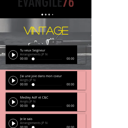
VINTAGE
Tu veux Seigneur
Arrangements JP N
00:00
00:00
J'ai une joie dans mon coeur
Arrgts JP N
00:00
00:00
Medley AdF et C&C
Arrgts JP N
00:00
00:00
Je le sais
Arrangements JP N
00:00
00:00