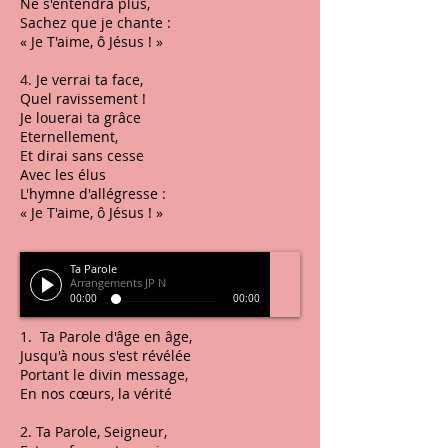
Ne s'entendra plus,
Sachez que je chante :
« Je T'aime, ô Jésus ! »
4. Je verrai ta face,
Quel ravissement !
Je louerai ta grâce
Eternellement,
Et dirai sans cesse
Avec les élus
L'hymne d'allégresse :
« Je T'aime, ô Jésus ! »
Ta Parole
Arrangements JP N
00:00
00:00
1. Ta Parole d'âge en âge,
Jusqu'à nous s'est révélée
Portant le divin message,
En nos cœurs, la vérité
2. Ta Parole, Seigneur,