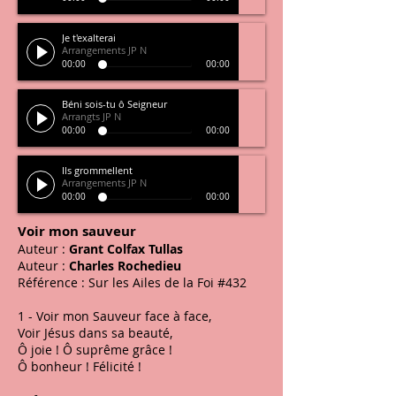
Je t'exalterai
Arrangements JP N
00:00
00:00
Béni sois-tu ô Seigneur
Arrangts JP N
00:00
00:00
Ils grommellent
Arrangements JP N
00:00
00:00
Voir mon sauveur
Auteur :
Grant Colfax Tullas
Auteur :
Charles Rochedieu
Référence :
Sur les Ailes de la Foi
#432
1 - Voir mon Sauveur face à face,
Voir Jésus dans sa beauté,
Ô joie ! Ô suprême grâce !
Ô bonheur ! Félicité !