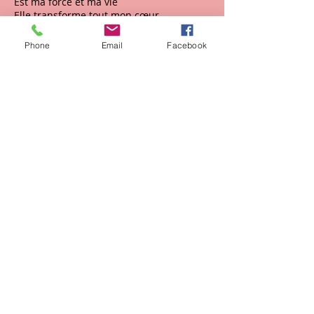
Est ma force et ma vie
Elle transforme tout mon cœur,
Inspirée par ton Esprit
Phone
Email
Facebook
[C]
Ta Parole est l'étincelle, qui peut produire
un grand feu
Car chaque livre révèle, Jésus-Christ, le
Fils de Dieu
3. Ta Parole sur mon sentier,
Emanant du cœur de Dieu
Est lumière pour me guider,
Elle me conduit vers les cieux.
4. Ta Parole est la richesse,
Unie à l'éternité,
Accessible à ma faiblesse,
Malgré son immensité
Haut de page