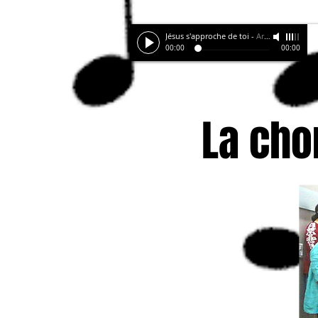
Jésus s'approche de toi
-
Arrgts JP N
00:00
00:00
La cho