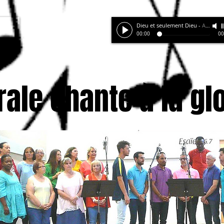
Dieu et seulement Dieu
-
Arrgts JP N
00:00
00
rale chante à la gl