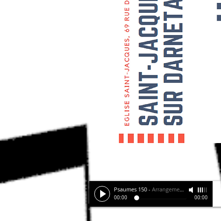
Psaumes 150
-
Arrangements JP N
00:00
00:00