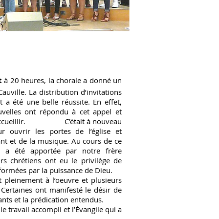
et
à 20 heures, la chorale a donné un
auville. La distribution
d’invitations
t a été une belle
réussite. En effet,
velles ont
répondu à cet appel et
ccueillir. C’était à nouveau
r ouvrir les portes de l’église et
t et de la musique. Au cours de ce
eu a été apportée par notre
frère
rs chrétiens ont eu le
privilège de
sformées par la
puissance de Dieu.
inement à l’oeuvre et plusieurs
 Certaines ont manifesté
le désir de
ants et la
prédication entendus.
ravail accompli et l’Évangile
qui a