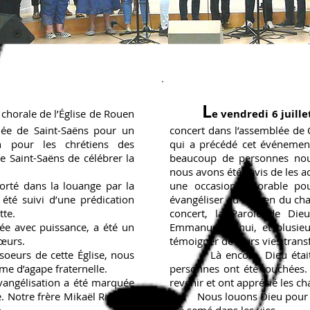
L
a chorale de l’Église de
Rouen
e vendredi 6 juill
blée de
Saint-Saëns pour un
concert dans l’assemblée de C
ion
pour les chrétiens des
qui a précédé cet événemen
e Saint-Saëns de célébrer la
beaucoup de personnes nou
nous avons été ravis de les
a
 dans la louange par la
une occasion favorable
pou
 été suivi d’une
prédication
évangéliser au
moyen du chan
tte.
concert, la Parole de Di
vec puissance, a été un
Emmanuel Bohui, et plusieu
œurs.
témoigner de leurs vies tran
urs de cette Église, nous
Là encore, Dieu était ple
me d’agape fraternelle.
personnes ont été touchées.
ngélisation a été marquée
revenir et ont apprécié les ch
. Notre frère
Mikaël Richard
Nous louons Dieu pour le t