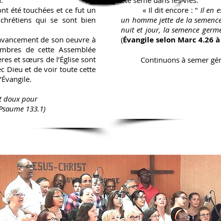
.
été semé dans les vies.
té touchées et ce fut un
« Il dit encore : "
Il en
chrétiens qui se sont
bien
un homme jette de la semence e
nuit et jour, la semence ger
ancement de son oeuvre
à
(
Évangile selon
Marc 4.26 à
embres de cette
Assemblée
ères et
sœurs de l’Église sont
Continuons à semer génér
c Dieu et de voir toute cette
’Évangile.
est doux pour
(Psaume 133.1)